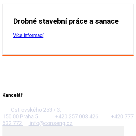
Drobné stavební práce a sanace
Více informací
Kancelář
Ostrovského 253 / 3,
150 00 Praha 5
+420 257 003 426
+420 777
632 772
info@conseng.cz